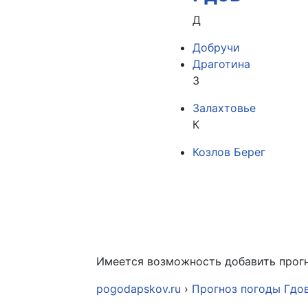
Д
Добручи
Драготина
З
Залахтовье
К
Козлов Берег
Имеется возможность добавить прогн
pogodapskov.ru
›
Прогноз погоды Гдо