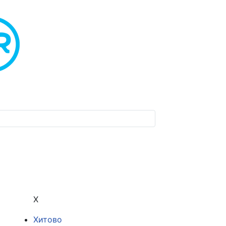
Х
Хитово