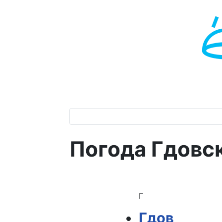
Погода Гдовс
Г
Гдов