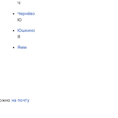
Ч
Чернёво
Ю
Юшкино
Я
Ямм
можно
на почту