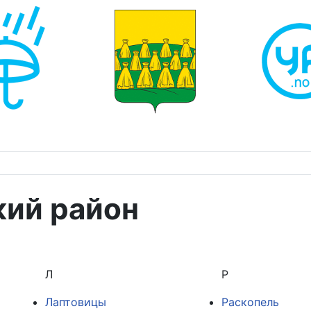
кий район
Л
Р
Лаптовицы
Раскопель