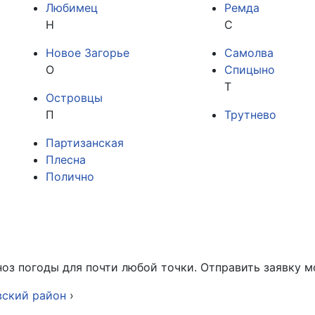
Любимец
Ремда
Н
С
Новое Загорье
Самолва
О
Спицыно
Т
Островцы
П
Трутнево
Партизанская
Плесна
Полично
оз погоды для почти любой точки. Отправить заявку 
вский район
›