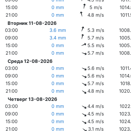
15:00
0 mm
5 m/s
1014
21:00
0 mm
4.8 m/s
1011
Вторник 11-08-2026
03:00
3.6 mm
5.3 m/s
1008
09:00
3.4 mm
5.7 m/s
1005
15:00
0 mm
5.5 m/s
1005
21:00
0 mm
5.7 m/s
1008
Среда 12-08-2026
03:00
0 mm
5.6 m/s
1011
09:00
0 mm
5.6 m/s
1014
15:00
0 mm
5.7 m/s
1018
21:00
0 mm
4.8 m/s
1020
Четверг 13-08-2026
03:00
0 mm
4.4 m/s
1022
09:00
0 mm
4.5 m/s
1023
15:00
0 mm
4.5 m/s
1024
21:00
0 mm
3.1 m/s
1023