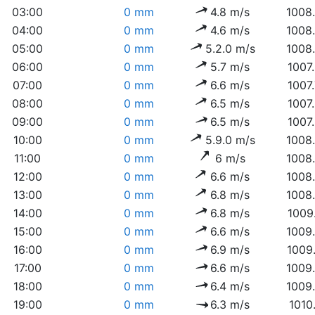
03:00
0 mm
4.8 m/s
1008
04:00
0 mm
4.6 m/s
1008
05:00
0 mm
5.2.0 m/s
1008
06:00
0 mm
5.7 m/s
1007
07:00
0 mm
6.6 m/s
1007
08:00
0 mm
6.5 m/s
1007
09:00
0 mm
6.5 m/s
1007
10:00
0 mm
5.9.0 m/s
1008
11:00
0 mm
6 m/s
1008
12:00
0 mm
6.6 m/s
1008
13:00
0 mm
6.8 m/s
1008
14:00
0 mm
6.8 m/s
1009
15:00
0 mm
6.6 m/s
1009
16:00
0 mm
6.9 m/s
1009
17:00
0 mm
6.6 m/s
1009
18:00
0 mm
6.4 m/s
1009
19:00
0 mm
6.3 m/s
1010