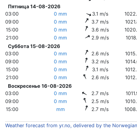
Пятница 14-08-2026
03:00
0 mm
3.1 m/s
1022
09:00
0 mm
3.7 m/s
1021
15:00
0 mm
3.6 m/s
1020
21:00
0 mm
2.9 m/s
1018
Суббота 15-08-2026
03:00
0 mm
2.6 m/s
1015
09:00
0 mm
3.2 m/s
1014
15:00
0 mm
3.1 m/s
1012
21:00
0 mm
2.6 m/s
1012
Воскресенье 16-08-2026
03:00
0 mm
2.7 m/s
1011
09:00
0 mm
2.5 m/s
1010
15:00
mm
2.7 m/s
1008
Weather forecast from yr.no, delivered by the Norwegia