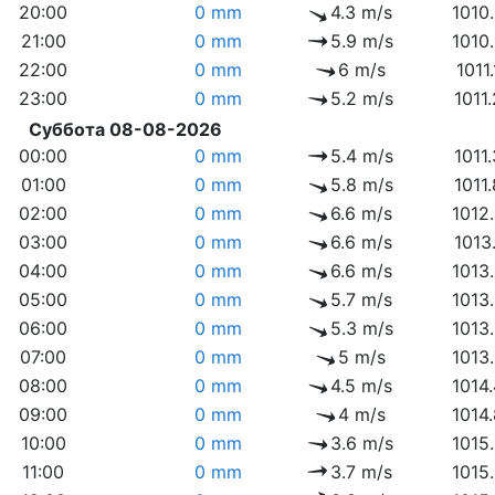
20:00
0 mm
4.3 m/s
1010
21:00
0 mm
5.9 m/s
1010
22:00
0 mm
6 m/s
1011
23:00
0 mm
5.2 m/s
1011
Суббота 08-08-2026
00:00
0 mm
5.4 m/s
1011
01:00
0 mm
5.8 m/s
1011
02:00
0 mm
6.6 m/s
1012
03:00
0 mm
6.6 m/s
1013
04:00
0 mm
6.6 m/s
1013
05:00
0 mm
5.7 m/s
1013
06:00
0 mm
5.3 m/s
1013
07:00
0 mm
5 m/s
1013
08:00
0 mm
4.5 m/s
1014
09:00
0 mm
4 m/s
1014
10:00
0 mm
3.6 m/s
1015
11:00
0 mm
3.7 m/s
1015