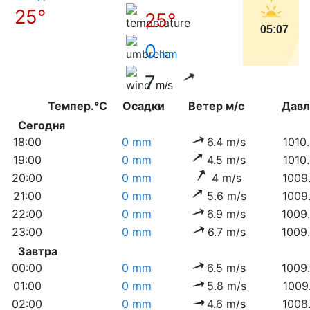
25°
25°
05:07
0
mm
7
m/s
Темпер.°C
Осадки
Ветер м/с
Дав
Сегодня
18:00
0 mm
6.4 m/s
1010
19:00
0 mm
4.5 m/s
1010
20:00
0 mm
4 m/s
1009
21:00
0 mm
5.6 m/s
1009
22:00
0 mm
6.9 m/s
1009
23:00
0 mm
6.7 m/s
1009
Завтра
00:00
0 mm
6.5 m/s
1009
01:00
0 mm
5.8 m/s
1009
02:00
0 mm
4.6 m/s
1008