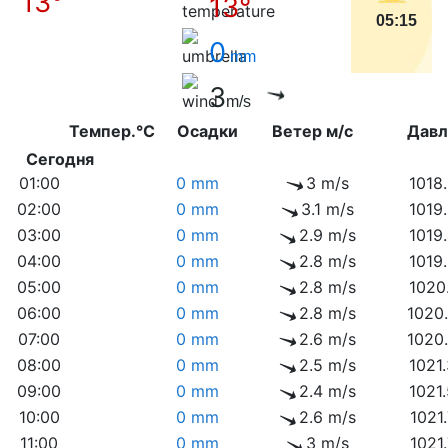
13°
13°
05:15
0
mm
3
m/s
Темпер.°C
Осадки
Ветер м/с
Дав
Сегодня
01:00
0 mm
3 m/s
1018
02:00
0 mm
3.1 m/s
1019
03:00
0 mm
2.9 m/s
1019
04:00
0 mm
2.8 m/s
1019
05:00
0 mm
2.8 m/s
1020
06:00
0 mm
2.8 m/s
1020
07:00
0 mm
2.6 m/s
1020
08:00
0 mm
2.5 m/s
1021
09:00
0 mm
2.4 m/s
1021
10:00
0 mm
2.6 m/s
1021
11:00
0 mm
3 m/s
1021