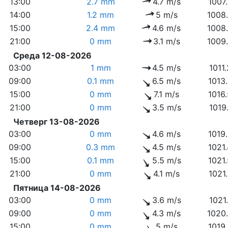
13:00
2.7 mm
4.7 m/s
1007
14:00
1.2 mm
5 m/s
1008
15:00
2.4 mm
4.6 m/s
1008
21:00
0 mm
3.1 m/s
1009
Среда 12-08-2026
03:00
1 mm
4.5 m/s
1011
09:00
0.1 mm
6.5 m/s
1013
15:00
0 mm
7.1 m/s
1016
21:00
0 mm
3.5 m/s
1019
Четверг 13-08-2026
03:00
0 mm
4.6 m/s
1019
09:00
0.3 mm
4.5 m/s
1021
15:00
0.1 mm
5.5 m/s
1021
21:00
0 mm
4.1 m/s
1021
Пятница 14-08-2026
03:00
0 mm
3.6 m/s
1021
09:00
0 mm
4.3 m/s
1020
15:00
0 mm
5 m/s
1019