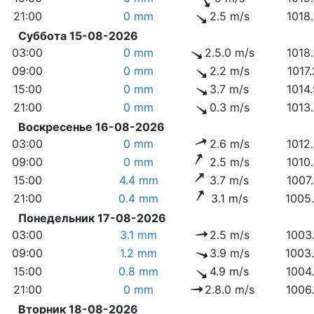
21:00
0 mm
2.5 m/s
1018
Суббота 15-08-2026
03:00
0 mm
2.5.0 m/s
1018
09:00
0 mm
2.2 m/s
1017
15:00
0 mm
3.7 m/s
1014
21:00
0 mm
0.3 m/s
1013
Воскресенье 16-08-2026
03:00
0 mm
2.6 m/s
1012
09:00
0 mm
2.5 m/s
1010
15:00
4.4 mm
3.7 m/s
1007
21:00
0.4 mm
3.1 m/s
1005
Понедельник 17-08-2026
03:00
3.1 mm
2.5 m/s
1003
09:00
1.2 mm
3.9 m/s
1003
15:00
0.8 mm
4.9 m/s
1004
21:00
0 mm
2.8.0 m/s
1006
Вторник 18-08-2026