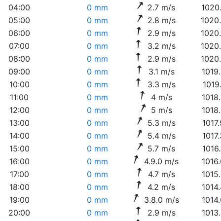
04:00
0 mm
2.7 m/s
1020
05:00
0 mm
2.8 m/s
1020
06:00
0 mm
2.9 m/s
1020
07:00
0 mm
3.2 m/s
1020
08:00
0 mm
2.9 m/s
1020
09:00
0 mm
3.1 m/s
1019
10:00
0 mm
3.3 m/s
1019
11:00
0 mm
4 m/s
1018
12:00
0 mm
5 m/s
1018
13:00
0 mm
5.3 m/s
1017
14:00
0 mm
5.4 m/s
1017
15:00
0 mm
5.7 m/s
1016
16:00
0 mm
4.9.0 m/s
1016
17:00
0 mm
4.7 m/s
1015
18:00
0 mm
4.2 m/s
1014
19:00
0 mm
3.8.0 m/s
1014
20:00
0 mm
2.9 m/s
1013