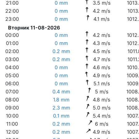
21:00
0 mm
3.5 m/s
1013
22:00
0 mm
4.2 m/s
1013
23:00
0 mm
4.1 m/s
1012
Вторник 11-08-2026
00:00
0 mm
4.2 m/s
1012
01:00
0 mm
4.3 m/s
1012
02:00
0.2 mm
4.5 m/s
1011
03:00
0.2 mm
4.7 m/s
1011
04:00
0 mm
4.6 m/s
1010
05:00
0 mm
4.9 m/s
1009
06:00
0 mm
5.1 m/s
1009
07:00
0.4 mm
5 m/s
1008
08:00
1.8 mm
4.8 m/s
1008
09:00
2.3 mm
5.0 m/s
1008
10:00
0.1 mm
5.4 m/s
1007
11:00
0.2 mm
6 m/s
1007
12:00
0.2 mm
4.9 m/s
1007