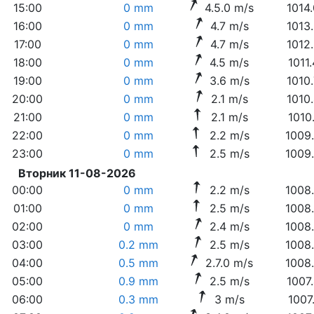
15:00
0 mm
4.5.0 m/s
1014
16:00
0 mm
4.7 m/s
1013
17:00
0 mm
4.7 m/s
1012
18:00
0 mm
4.5 m/s
1011
19:00
0 mm
3.6 m/s
1010
20:00
0 mm
2.1 m/s
1010
21:00
0 mm
2.1 m/s
1010
22:00
0 mm
2.2 m/s
1009
23:00
0 mm
2.5 m/s
1009
Вторник 11-08-2026
00:00
0 mm
2.2 m/s
1008
01:00
0 mm
2.5 m/s
1008
02:00
0 mm
2.4 m/s
1008
03:00
0.2 mm
2.5 m/s
1008
04:00
0.5 mm
2.7.0 m/s
1008
05:00
0.9 mm
2.5 m/s
1007
06:00
0.3 mm
3 m/s
1007