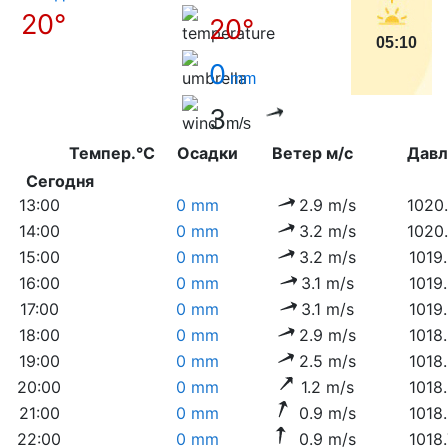
20°
20°
05:10
0
mm
3
m/s
Темпер.°C
Осадки
Ветер м/с
Дав
Сегодня
13:00
0 mm
2.9 m/s
1020
14:00
0 mm
3.2 m/s
1020
15:00
0 mm
3.2 m/s
1019
16:00
0 mm
3.1 m/s
1019
17:00
0 mm
3.1 m/s
1019
18:00
0 mm
2.9 m/s
1018
19:00
0 mm
2.5 m/s
1018
20:00
0 mm
1.2 m/s
1018
21:00
0 mm
0.9 m/s
1018
22:00
0 mm
0.9 m/s
1018