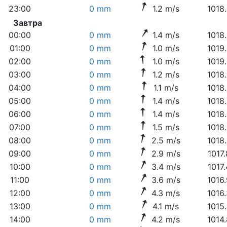
23:00
0 mm
1.2 m/s
1018
Завтра
00:00
0 mm
1.4 m/s
1018
01:00
0 mm
1.0 m/s
1019
02:00
0 mm
1.0 m/s
1019
03:00
0 mm
1.2 m/s
1018
04:00
0 mm
1.1 m/s
1018
05:00
0 mm
1.4 m/s
1018
06:00
0 mm
1.4 m/s
1018
07:00
0 mm
1.5 m/s
1018
08:00
0 mm
2.5 m/s
1018
09:00
0 mm
2.9 m/s
1017
10:00
0 mm
3.4 m/s
1017
11:00
0 mm
3.6 m/s
1016
12:00
0 mm
4.3 m/s
1016
13:00
0 mm
4.1 m/s
1015
14:00
0 mm
4.2 m/s
1014