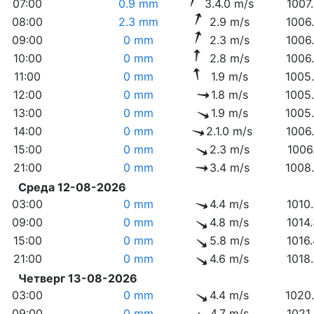
07:00
0.9 mm
3.4.0 m/s
1007
08:00
2.3 mm
2.9 m/s
1006
09:00
0 mm
2.3 m/s
1006
10:00
0 mm
2.8 m/s
1006
11:00
0 mm
1.9 m/s
1005
12:00
0 mm
1.8 m/s
1005
13:00
0 mm
1.9 m/s
1005
14:00
0 mm
2.1.0 m/s
1006
15:00
0 mm
2.3 m/s
1006
21:00
0 mm
3.4 m/s
1008
Среда 12-08-2026
03:00
0 mm
4.4 m/s
1010
09:00
0 mm
4.8 m/s
1014
15:00
0 mm
5.8 m/s
1016
21:00
0 mm
4.6 m/s
1018
Четверг 13-08-2026
03:00
0 mm
4.4 m/s
1020
09:00
0 mm
4.7 m/s
1021