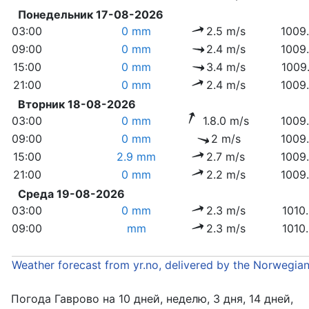
Понедельник 17-08-2026
03:00
0 mm
2.5 m/s
1009
09:00
0 mm
2.4 m/s
1009
15:00
0 mm
3.4 m/s
1009
21:00
0 mm
2.4 m/s
1009
Вторник 18-08-2026
03:00
0 mm
1.8.0 m/s
1009
09:00
0 mm
2 m/s
1009
15:00
2.9 mm
2.7 m/s
1009
21:00
0 mm
2.2 m/s
1009
Среда 19-08-2026
03:00
0 mm
2.3 m/s
1010
09:00
mm
2.3 m/s
1010
Weather forecast from yr.no, delivered by the Norwegia
Погода Гаврово на 10 дней, неделю, 3 дня, 14 дней,